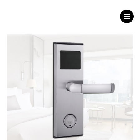
跳
至
内
酒店智能锁
Main
容
Men