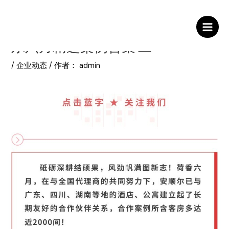
跳
至
案例合集 || 近2000间客房！安顺
内
Main
容
尔六月精选案例合集·二
Men
/
企业动态
/ 作者：
admin